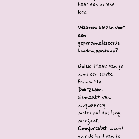
haar een unieke
look.
Waarom kiezen voor
een
gepersonaliseerde
hondenbandana?
Uniek
: Maak van je
hond een echte
fashionista.
Duurzaam
:
Gemaakt van
hoogwaardig
materiaal dat lang
meegaat.
Comfortabel:
Zacht
voor de huid van je