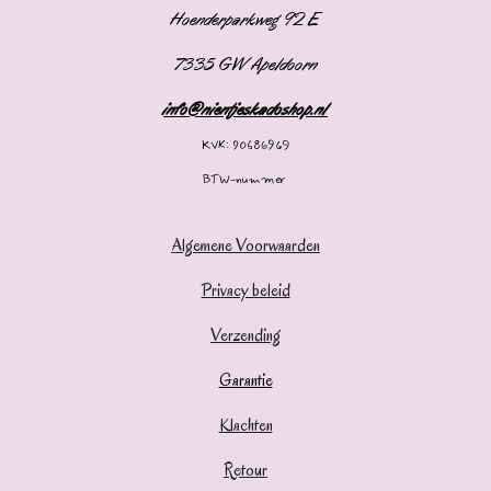
Hoenderparkweg 92 E
7335 GW Apeldoorn
info@nientjeskadoshop.nl
KVK: 90686969
BTW-nummer
Algemene Voorwaarden
Privacy beleid
Verzending
Garantie
Klachten
Retour