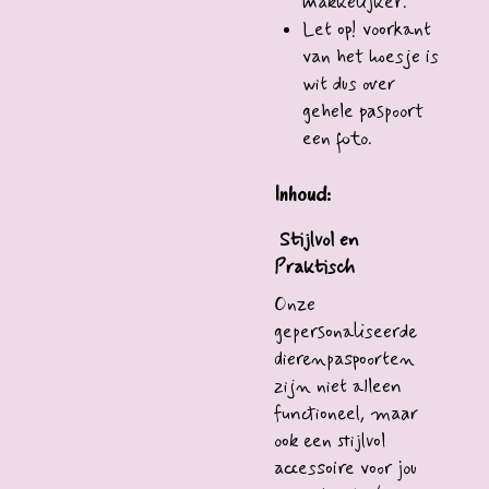
makkelijker.
Let op! voorkant
van het hoesje is
wit dus over
gehele paspoort
een foto.
Inhoud:
Stijlvol en
Praktisch
Onze
gepersonaliseerde
dierenpaspoorten
zijn niet alleen
functioneel, maar
ook een stijlvol
accessoire voor jou