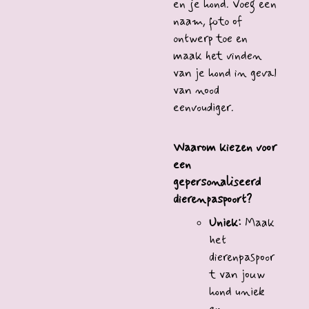
en je hond. Voeg een
naam, foto of
ontwerp toe en
maak het vinden
van je hond in geval
van nood
eenvoudiger.
Waarom kiezen voor
een
gepersonaliseerd
dierenpaspoort?
Uniek:
Maak
het
dierenpaspoor
t van jouw
hond uniek