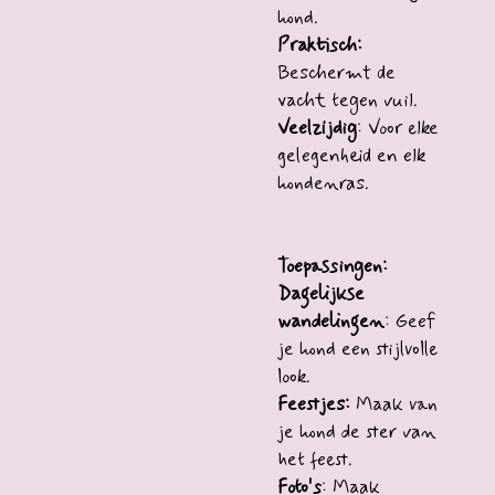
hond.
Praktisch:
Beschermt de
vacht tegen vuil.
Veelzijdig
: Voor elke
gelegenheid en elk
hondenras.
Toepassingen:
Dagelijkse
wandelingen
: Geef
je hond een stijlvolle
look.
Feestjes:
Maak van
je hond de ster van
het feest.
Foto's
: Maak