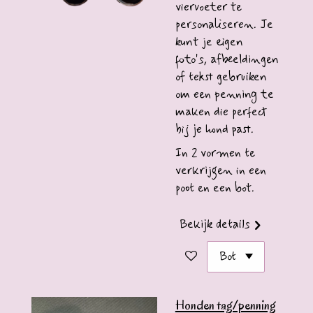
viervoeter te
personaliseren.
Je
kunt je eigen
foto's,
afbeeldingen
of tekst gebruiken
om een penning te
maken die perfect
bij je hond past.
In 2 vormen te
verkrijgen in een
poot en een bot.
Bekijk details
Honden tag/penning