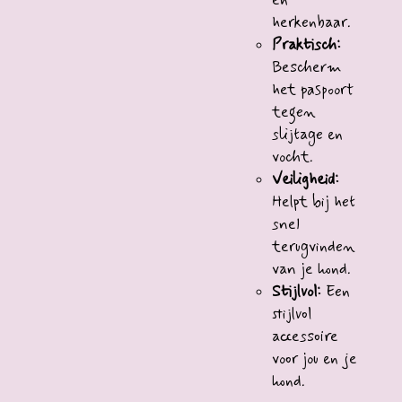
en
herkenbaar.
Praktisch:
Bescherm
het paspoort
tegen
slijtage en
vocht.
Veiligheid:
Helpt bij het
snel
terugvinden
van je hond.
Stijlvol:
Een
stijlvol
accessoire
voor jou en je
hond.