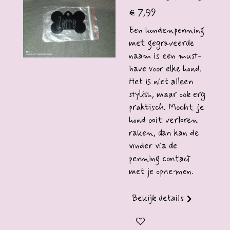
€ 7,99
Een hondenpenning
met gegraveerde
naam is een must-
have voor elke hond.
Het is niet alleen
stylish, maar ook erg
praktisch. Mocht je
hond ooit verloren
raken, dan kan de
vinder via de
penning contact
met je opnemen.
Bekijk details