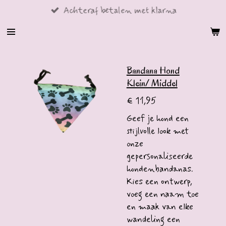
Achteraf betalen met klarna
Ga
direct
naar
de
hoofdinhoud
Bandana Hond
Klein/ Middel
€ 11,95
Geef je hond een
stijlvolle look met
onze
gepersonaliseerde
hondenbandanas.
Kies een ontwerp,
voeg een naam toe
en maak van elke
wandeling een