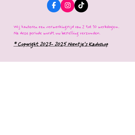
F
I
T
a
n
i
c
s
k
e
t
T
Wij hanteren een verwerkingstijd van 2 tot 10 werkdagen.
b
a
o
Na deze periode wordt uw bestelling verzonden.
o
g
k
o
r
© Copyright 2023- 2025 Nientje's Kadoshop
k
a
m