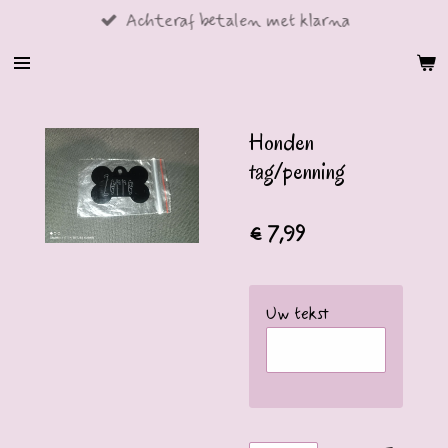
Achteraf betalen met klarna
Ga
direct
naar
de
hoofdinhoud
Honden
tag/penning
€ 7,99
Uw tekst