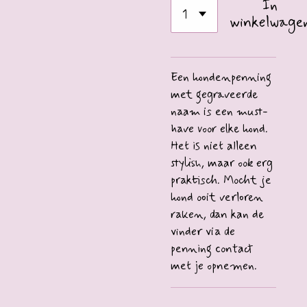
In
winkelwage
Een hondenpenning
met gegraveerde
naam is een must-
have voor elke hond.
Het is niet alleen
stylish, maar ook erg
praktisch. Mocht je
hond ooit verloren
raken, dan kan de
vinder via de
penning contact
met je opnemen.