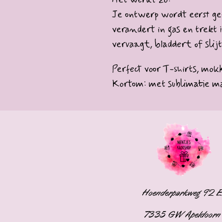
Je ontwerp wordt eerst gep
verandert in gas en trekt 
vervaagt, bladdert of slijt
Perfect voor T-shirts, mok
Kortom: met sublimatie maa
Hoenderparkweg 92 
7335 GW Apeldoorn