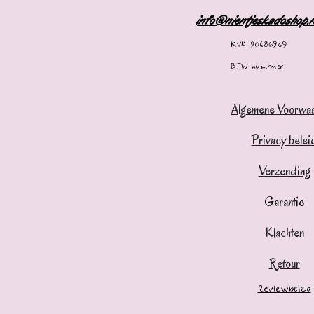
info@nientjeskadoshop.
KVK: 90686969
BTW-nummer
Algemene Voorwa
Privacy belei
Verzending
Garantie
Klachten
Retour
Reviewbeleid