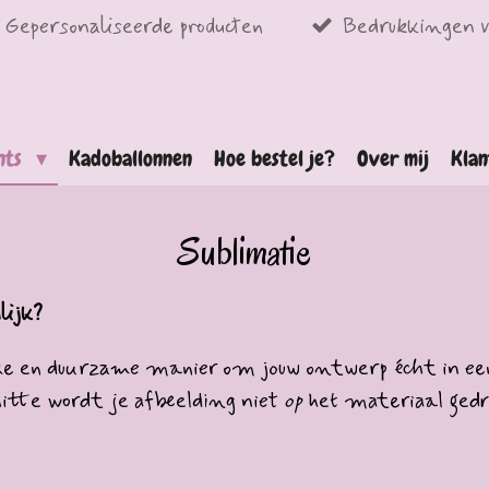
Gepersonaliseerde producten
Bedrukkingen v
ints
Kadoballonnen
Hoe bestel je?
Over mij
Klan
Sublimatie
lijk?
euke en duurzame manier om jouw ontwerp écht in een
 hitte wordt je afbeelding niet
op
het materiaal gedr