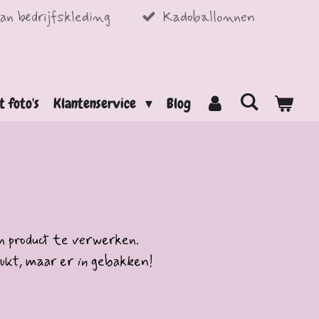
an bedrijfskleding
Kadoballonnen
t foto's
Klantenservice
Blog
 product te verwerken.
ukt, maar er
in
gebakken!