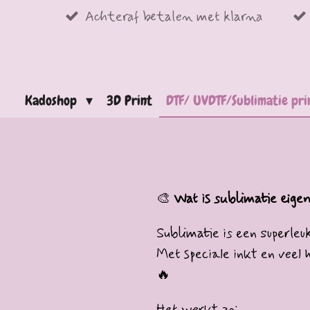
Achteraf betalen met klarna
Ga
direct
naar
de
Kadoshop
3D Print
DTF/ UVDTF/Sublimatie pr
hoofdinhoud
🎨
Wat is sublimatie eigen
Sublimatie is een superl
Met speciale inkt en veel
🔥
Het werkt zo: