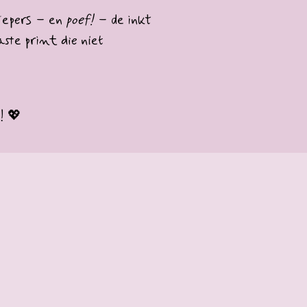
ttepers – en
poef!
– de inkt
ste print die niet
! 💖