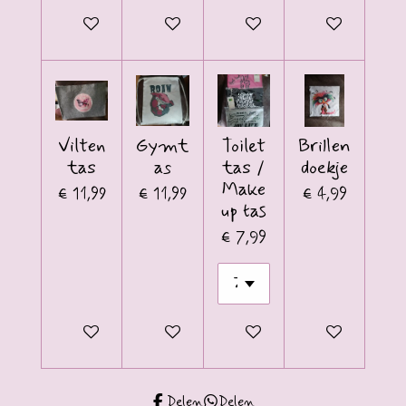
In winkelwagen
Bekijk details
Bekijk details
Houd mij op de 
Vilten
Gymt
Toilet
Brillen
tas
as
tas /
doekje
Make
€ 11,99
€ 11,99
€ 4,99
up tas
€ 7,99
Bekijk details
Bekijk details
Bekijk details
Bekijk details
Delen
Delen