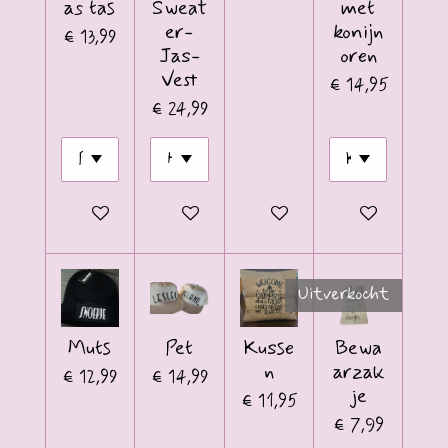
as tas
Sweat
met
er-
konijn
€ 13,99
Jas-
oren
Vest
€ 14,95
€ 24,99
Bekijk details
Bekijk details
Bekijk details
Bekijk details
Uitverkocht
Muts
Pet
Kusse
Bewa
n
arzak
€ 12,99
€ 14,99
je
€ 11,95
€ 7,99