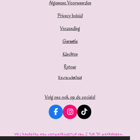
Algemene Voorwaarden
Privacy beleid
Verzending
Garantie
Klachten
Retour
Reviewbeleid
Volg ons ook op de socials!
F
I
T
a
n
i
c
s
k
e
t
T
Wij hanteren een verwerkingstijd van 2 tot 10 werkdagen.
b
a
o