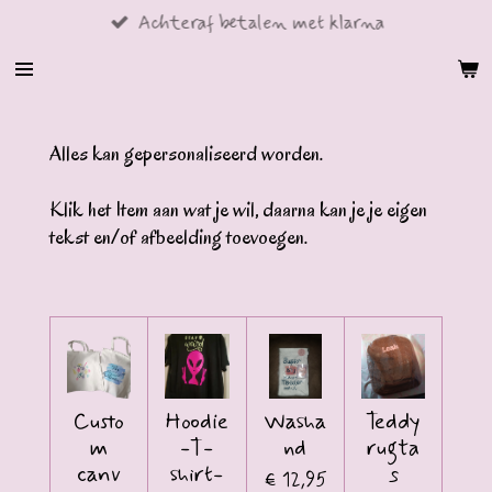
Achteraf betalen met klarna
Ga
direct
naar
de
hoofdinhoud
Alles kan gepersonaliseerd worden.
Klik het Item aan wat je wil, daarna kan je je eigen
tekst en/of afbeelding toevoegen.
Custo
Hoodie
Washa
Teddy
m
-T-
nd
rugta
canv
shirt-
s
€ 12,95