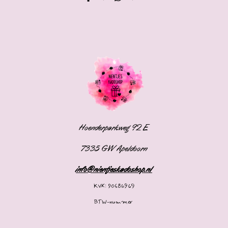
Hoenderparkweg 92 E
7335 GW Apeldoorn
info@nientjeskadoshop.nl
KVK: 90686969
BTW-nummer