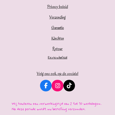
Privacy beleid
Verzending
Garantie
Klachten
Retour
Reviewbeleid
Volg ons ook op de socials!
F
I
T
a
n
i
c
s
k
e
t
T
Wij hanteren een verwerkingstijd van 2 tot 10 werkdagen.
b
a
o
Na deze periode wordt uw bestelling verzonden.
o
g
k