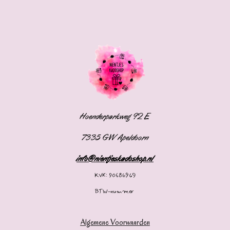
Hoenderparkweg 92 E
7335 GW Apeldoorn
info@nientjeskadoshop.nl
KVK: 90686969
BTW-nummer
Algemene Voorwaarden