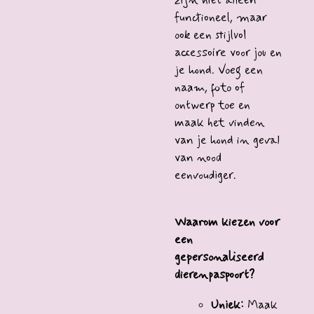
zijn niet alleen
functioneel, maar
ook een stijlvol
accessoire voor jou en
je hond. Voeg een
naam, foto of
ontwerp toe en
maak het vinden
van je hond in geval
van nood
eenvoudiger.
Waarom kiezen voor
een
gepersonaliseerd
dierenpaspoort?
Uniek:
Maak