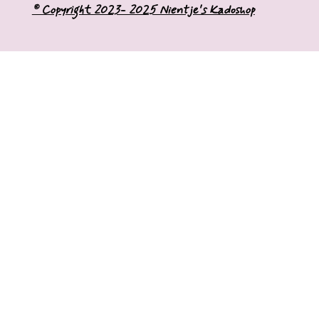
o
r
© Copyright 2023- 2025 Nientje's Kadoshop
k
a
m