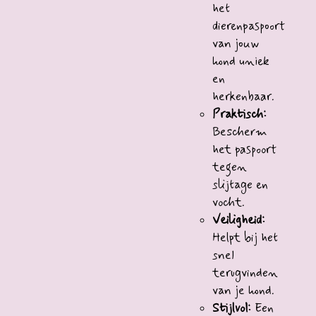
het
dierenpaspoort
van jouw
hond uniek
en
herkenbaar.
Praktisch:
Bescherm
het paspoort
tegen
slijtage en
vocht.
Veiligheid:
Helpt bij het
snel
terugvinden
van je hond.
Stijlvol:
Een