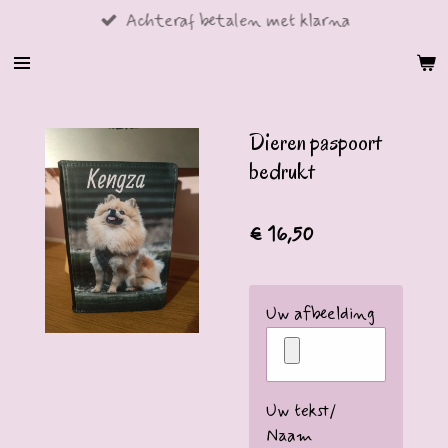
Achteraf betalen met klarna
Ga
direct
naar
de
hoofdinhoud
Dieren paspoort
bedrukt
€ 16,50
Uw afbeelding
Uw tekst/
Naam