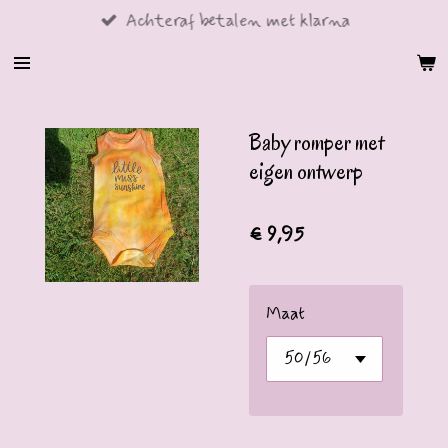
Achteraf betalen met klarna
Ga
direct
naar
de
hoofdinhoud
Baby romper met
eigen ontwerp
€ 9,95
Maat