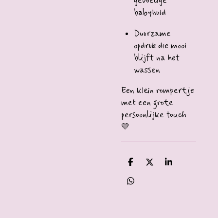
gevoelige
babyhuid
Duurzame
opdruk die mooi
blijft na het
wassen
Een klein rompertje
met een grote
persoonlijke touch
💛
D
D
S
e
e
h
l
e
a
D
e
l
r
e
n
e
l
e