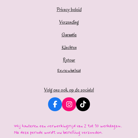
Privacy beleid
Verzending
Garantie
Klachten
Retour
Reviewbeleid
Volg ons ook op de socials!
F
I
T
a
n
i
c
s
k
e
t
T
Wij hanteren een verwerkingstijd van 2 tot 10 werkdagen.
b
a
o
Na deze periode wordt uw bestelling verzonden.
o
g
k