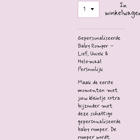
In
winkelwage
Gepersonaliseerde
Baby Romper –
Lief, Uniek &
Helemaal
Persoonlijk
Maak de eerste
momenten met
jouw kleintje extra
bijzonder met
deze schattige
gepersonaliseerde
baby romper. De
romper wordt