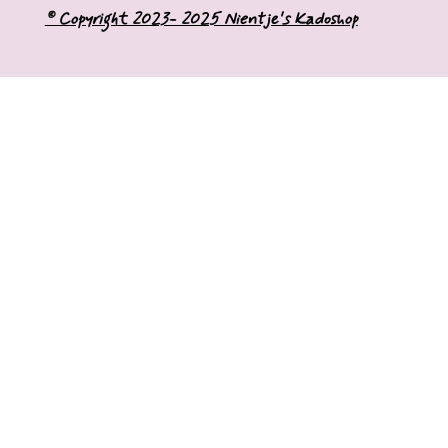
o
r
© Copyright 2023- 2025 Nientje's Kadoshop
k
a
m