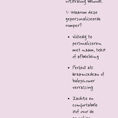
uitstraling behoudt.
✨ Waarom deze
gepersonaliseerde
romper?
Volledig te
personaliseren
met naam, tekst
of afbeelding
Perfect als
kraamcadeau of
babyshower
verrassing
Zachte en
comfortabele
stof voor de