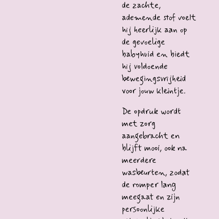
de zachte,
ademende stof voelt
hij heerlijk aan op
de gevoelige
babyhuid en biedt
hij voldoende
bewegingsvrijheid
voor jouw kleintje.
De opdruk wordt
met zorg
aangebracht en
blijft mooi, ook na
meerdere
wasbeurten, zodat
de romper lang
meegaat en zijn
persoonlijke