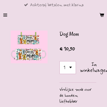
Achteraf betalen met klarna
Ga
direct
naar
de
hoofdinhoud
Dog Mom
€ 10,50
In
winkelwage
Vrolijke mok voor
de honden
liefhebber