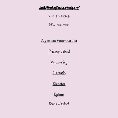
info@nientjeskadoshop.nl
KVK: 90686969
BTW-nummer
Algemene Voorwaarden
Privacy beleid
Verzending
Garantie
Klachten
Retour
Reviewbeleid