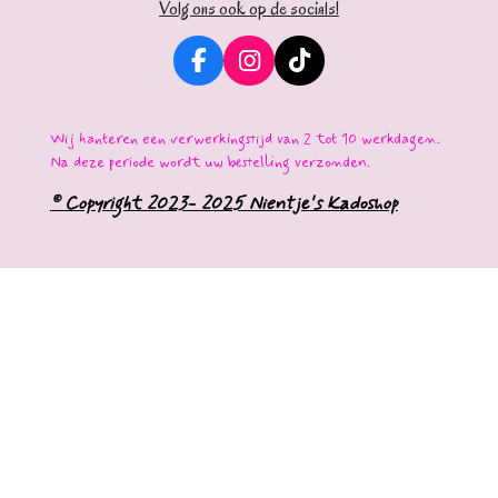
Volg ons ook op de socials!
F
I
T
a
n
i
c
s
k
e
t
T
Wij hanteren een verwerkingstijd van 2 tot 10 werkdagen.
b
a
o
Na deze periode wordt uw bestelling verzonden.
o
g
k
o
r
© Copyright 2023- 2025 Nientje's Kadoshop
k
a
m