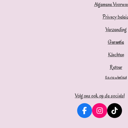
Algemene Voorwa
Privacy belei
Verzending
Garantie
Klachten
Retour
Reviewbeleid
Volg ons ook op de socials!
F
I
T
a
n
i
c
s
k