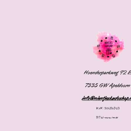
Hoenderparkweg 92 
7335 GW Apeldoorn
info@nientjeskadoshop.
KVK: 90686969
BTW-nummer