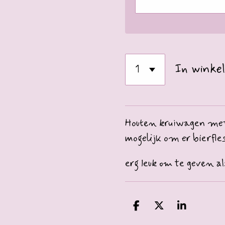
In winke
Houten kruiwagen met 
mogelijk om er bierfles
erg leuk om te geven al
D
D
S
e
e
h