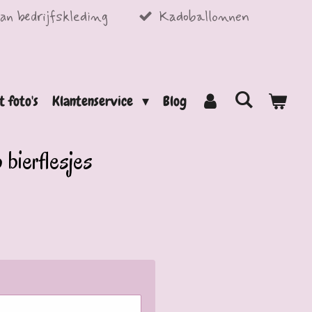
an bedrijfskleding
Kadoballonnen
t foto's
Klantenservice
Blog
bierflesjes