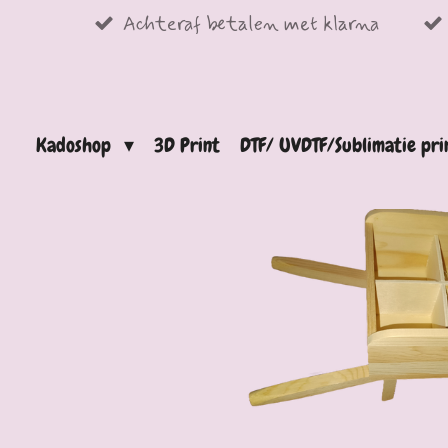
Achteraf betalen met klarna
Ga
direct
naar
de
Kadoshop
3D Print
DTF/ UVDTF/Sublimatie pr
hoofdinhoud