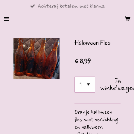
Achteraf betalen met klarna
Ga
direct
naar
de
hoofdinhoud
Haloween Fles
€ 8,99
In
winkelwage
Oranje halloween
fles met verlichting
en halloween