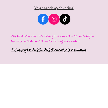
Volg ons ook op de socials!
F
I
T
a
n
i
c
s
k
e
t
T
Wij hanteren een verwerkingstijd van 2 tot 10 werkdagen.
b
a
o
Na deze periode wordt uw bestelling verzonden.
o
g
k
o
r
© Copyright 2023- 2025 Nientje's Kadoshop
k
a
m