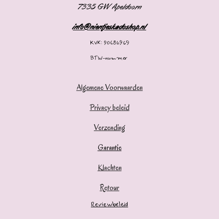
7335 GW Apeldoorn
info@nientjeskadoshop.nl
KVK: 90686969
BTW-nummer
Algemene Voorwaarden
Privacy beleid
Verzending
Garantie
Klachten
Retour
Reviewbeleid