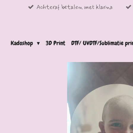
Achteraf betalen met klarna
Ga
direct
naar
de
Kadoshop
3D Print
DTF/ UVDTF/Sublimatie pr
hoofdinhoud