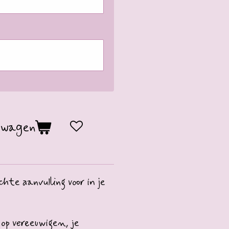
lwagen
chte aanvulling voor in je
op vereeuwigen, je