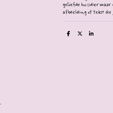
geliefde huisdier maar 
afbeelding of tekst die j
D
D
S
e
e
h
l
e
a
e
l
r
n
e
E