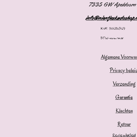
7335 GW Apeldoorn
info@nientjeskadoshop.
KVK: 90686969
BTW-nummer
Algemene Voorwa
Privacy belei
Verzending
Garantie
Klachten
Retour
Reviewbeleid