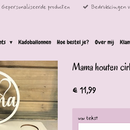
Gepersonaliseerde producten
Bedrukkingen v
ints
Kadoballonnen
Hoe bestel je?
Over mij
Klan
Mama houten cir
€ 11,99
uw tekst