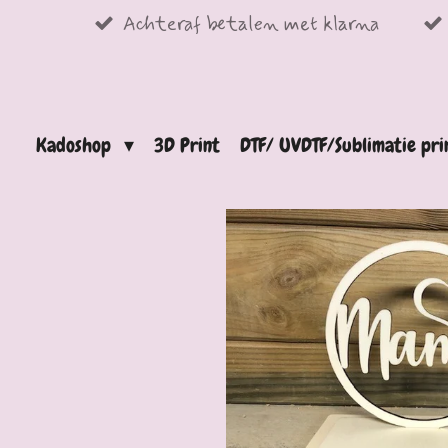
Achteraf betalen met klarna
Ga
direct
naar
de
Kadoshop
3D Print
DTF/ UVDTF/Sublimatie pr
hoofdinhoud