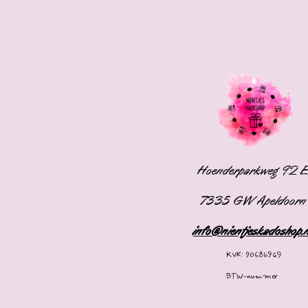
Hoenderparkweg 92 
7335 GW Apeldoorn
info@nientjeskadoshop.
KVK: 90686969
BTW-nummer