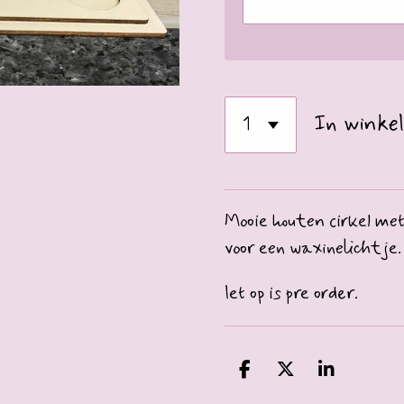
In winke
Mooie houten cirkel met
voor een waxinelichtje
let op is pre order.
D
D
S
e
e
h