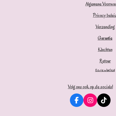
Algemene Voorwa
Privacy belei
Verzending
Garantie
Klachten
Retour
Reviewbeleid
Volg ons ook op de socials!
F
I
T
a
n
i
c
s
k