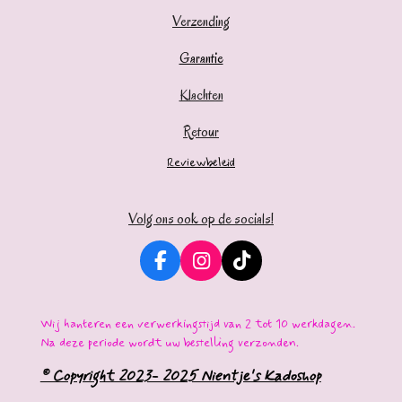
Verzending
Garantie
Klachten
Retour
Reviewbeleid
Volg ons ook op de socials!
F
I
T
a
n
i
c
s
k
e
t
T
Wij hanteren een verwerkingstijd van 2 tot 10 werkdagen.
b
a
o
Na deze periode wordt uw bestelling verzonden.
o
g
k
o
r
© Copyright 2023- 2025 Nientje's Kadoshop
k
a