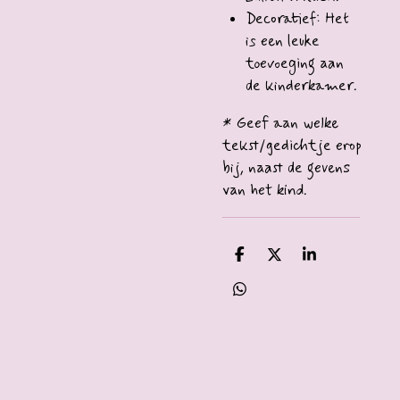
Decoratief: Het
is een leuke
toevoeging aan
de kinderkamer.
* Geef aan welke
tekst/gedichtje erop
bij, naast de gevens
van het kind.
D
D
S
e
e
h
l
e
a
D
e
l
r
e
n
e
l
e
n