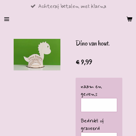
Achteraf betalen met klarna
Ga
direct
naar
de
hoofdinhoud
Dino van hout.
€ 9,99
naam en
gevens
Bedrukt of
graveerd