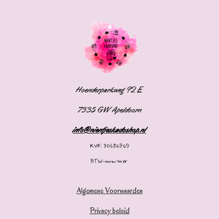
Hoenderparkweg 92 E
7335 GW Apeldoorn
info@nientjeskadoshop.nl
KVK: 90686969
BTW-nummer
Algemene Voorwaarden
Privacy beleid